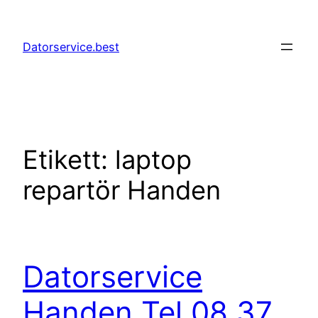
Hoppa
till
Datorservice.best
innehåll
Etikett:
laptop
repartör Handen
Datorservice
Handen Tel 08 37