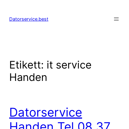
Hoppa
till
Datorservice.best
innehåll
Etikett:
it service
Handen
Datorservice
Handen Tel 08 37