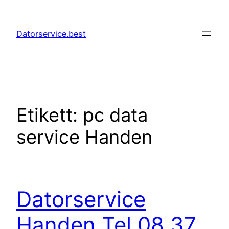
Hoppa
till
Datorservice.best
innehåll
Etikett:
pc data
service Handen
Datorservice
Handen Tel 08 37