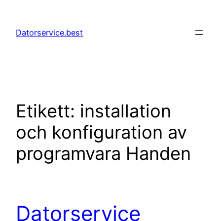
Hoppa
till
Datorservice.best
innehåll
Etikett:
installation
och konfiguration av
programvara Handen
Datorservice