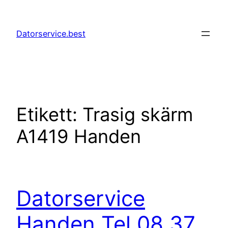
Hoppa
till
Datorservice.best
innehåll
Etikett:
Trasig skärm
A1419 Handen
Datorservice
Handen Tel 08 37