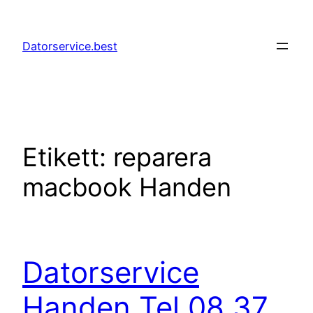
Hoppa
till
Datorservice.best
innehåll
Etikett:
reparera
macbook Handen
Datorservice
Handen Tel 08 37